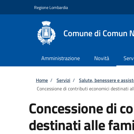
Salta al contenuto principale
Skip to footer content
Regione Lombardia
Comune di Comun 
Amministrazione
Novità
Serv
Briciole di pane
Home
/
Servizi
/
Salute, benessere e assis
Concessione di contributi economici destinati all
Concessione di co
destinati alle fami