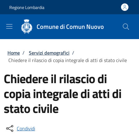
Salta al contenuto principale
Skip to footer content
Regione Lombardia
Comune di Comun Nuovo
Briciole di pane
Home
/
Servizi demografici
/
Chiedere il rilascio di copia integrale di atti di stato civile
Chiedere il rilascio di
copia integrale di atti di
stato civile
Condividi